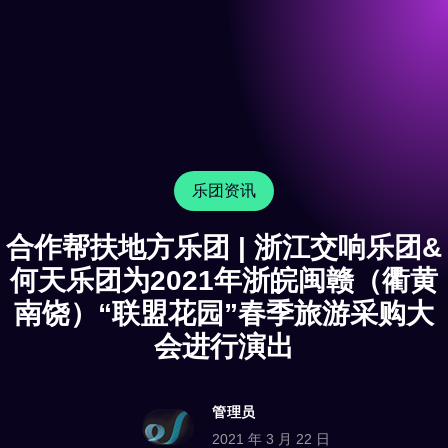
乐团资讯
合作帮扶地方乐团 | 浙江交响乐团&
何天乐团为2021年浙皖闽赣（衢黄
南饶）“联盟花园”春季旅游采购大
会进行演出
管理员
2021 年 3 月 22 日