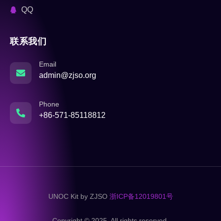
QQ
联系我们
Email
admin@zjso.org
Phone
+86-571-85118812
UNOC Kit by ZJSO
浙ICP备12019801号
Copyright © 2025. All rights reserved.