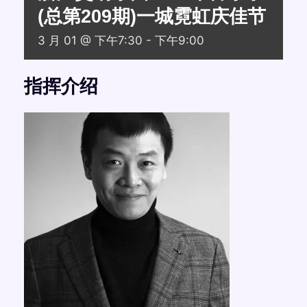
(总第209期)一城霓虹庆佳节
3 月 01 @ 下午7:30
-
下午9:00
指挥介绍