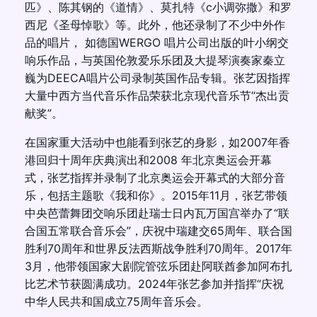
匹》、陈其钢的《道情》、莫扎特《c小调弥撒》和罗
西尼《圣母悼歌》等。此外，他还录制了不少中外作
品的唱片， 如德国WERGO 唱片公司出版的叶小纲交
响乐作品，与英国伦敦爱乐乐团及大提琴演奏家秦立
巍为DEECA唱片公司录制英国作品专辑。张艺因指挥
大量中西方当代音乐作品荣获北京现代音乐节“杰出贡
献奖”。
在国家重大活动中也能看到张艺的身影，如2007年香
港回归十周年庆典演出和2008 年北京奥运会开幕
式，张艺指挥并录制了北京奥运会开幕式的大部分音
乐，包括主题歌《我和你》。2015年11月，张艺带领
中央芭蕾舞团交响乐团赴瑞士日内瓦万国宫举办了“联
合国五常联合音乐会”，庆祝中瑞建交65周年、联合国
胜利70周年和世界反法西斯战争胜利70周年。2017年
3月，他带领国家大剧院管弦乐团赴阿联酋参加阿布扎
比艺术节获圆满成功。2024年张艺参加并指挥“庆祝
中华人民共和国成立75周年音乐会。