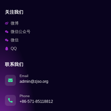
关注我们
微博
微信公众号
微信
QQ
联系我们
Email
admin@zjso.org
Phone
+86-571-85118812