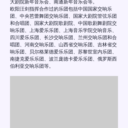
大剧院新年音乐会、南通新年音乐会等。
欧阳汪剑指挥合作过的乐团包括中国国家交响乐
团、中央芭蕾舞团交响乐团、国家大剧院管弦乐团
和合唱团、国家大剧院歌剧院、中国歌剧舞剧院交
响乐团、上海爱乐乐团、上海音乐学院交响音乐、
四川爱乐乐团、长沙交响乐团、兰州交响乐团和合
唱团、河南交响乐团、山西省交响乐团、吉林省交
响乐团、贝尔格莱德爱乐乐团、苏黎世室内乐团、
南捷克爱乐乐团、波兰庞德卡爱乐乐团、俄罗斯西
伯利亚交响乐团等。