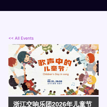
<< All Events
浙江交响乐团2026年儿童节