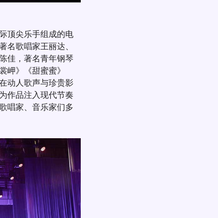
际顶尖乐手组成的电
著名歌唱家王丽达、
陈佳，著名青年钢琴
裳岬》《甜蜜蜜》
在动人歌声与珍贵影
为作品注入现代节奏
歌唱家、音乐家们多