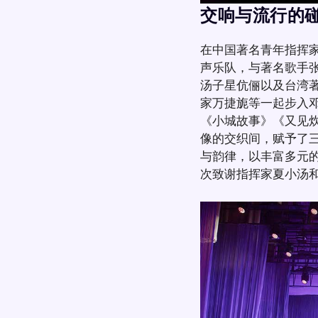
交响与流行的
在中国著名青年指挥
声乐队，与著名歌手
汤子星伉俪以及台湾
家万捷旎等一起步入
《小城故事》《又见
像的交织间，赋予了
与韵律，以丰富多元
次致谢指挥家夏小汤