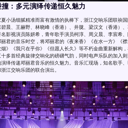
碰撞：多元演绎传递
恒久
魅力
家夏小汤细腻精准而富有激情的执棒下，浙江交响乐团联袂国
张碧晨、王赫野、林晓峰（香港）、井胧、梁汉文（香港）、
著名影视演员陈妍希，青年歌手演员柯淳、周义晨、李宸希、
邓丽君的音乐时空，将邓丽君的《夜来香》《在水一方》《襟
炊烟》《我只在乎你》《但愿人长久》等不朽金曲重新解构，
三十多首经典旋律交响化的磅礴气韵，同时电声乐队的加入则
的演绎传递邓丽君音乐的恒久魅力。音乐汇现场，知名歌手、
和浙江交响乐团的联合演出。