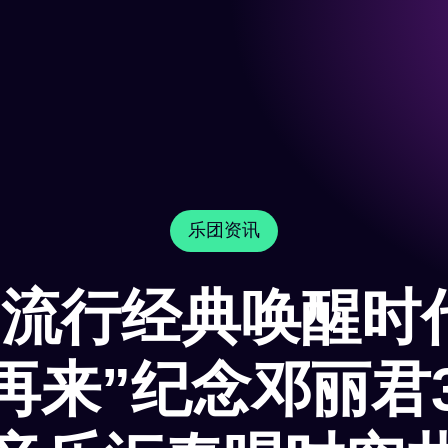
乐团资讯
+流行经典唤醒时
再来”纪念邓丽君