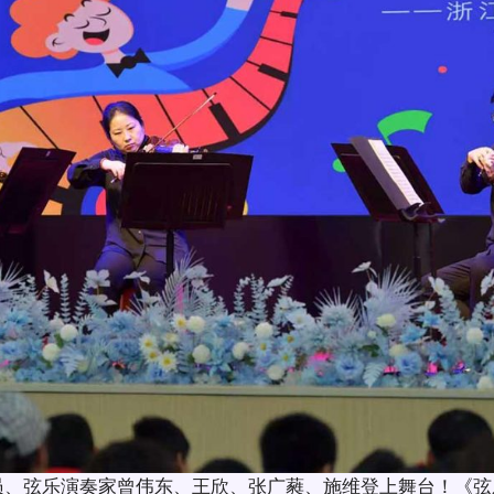
员、弦乐演奏家曾伟东、王欣、张广蕤、施维登上舞台！《弦