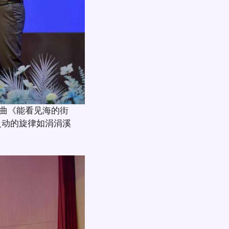
曲《能看见海的街
灵动的旋律如涓涓溪