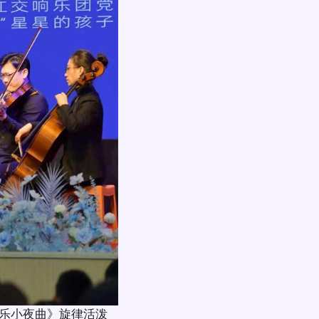
乐小夜曲》旋律活泼