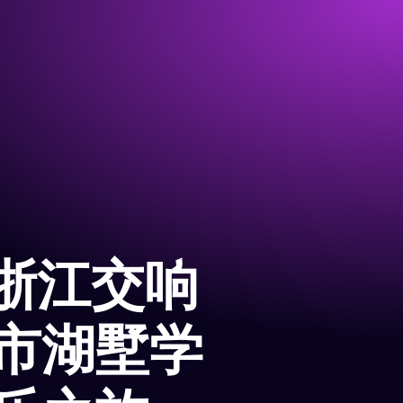
 浙江交响
市湖墅学