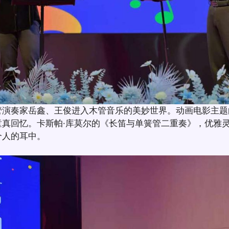
管演奏家岳鑫、王俊进入木管音乐的美妙世界。动画电影主题
童真回忆。卡斯帕·库莫尔的《长笛与单簧管二重奏》，优雅
个人的耳中。