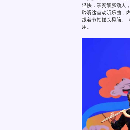
轻快，演奏细腻动人
聆听这首动听乐曲，
跟着节拍摇头晃脑。
用。