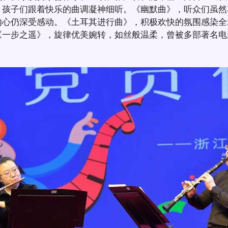
，孩子们跟着快乐的曲调凝神细听。《幽默曲》，听众们虽然
内心仍深受感动。《土耳其进行曲》，积极欢快的氛围感染全
《一步之遥》，旋律优美婉转，如丝般温柔，曾被多部著名电