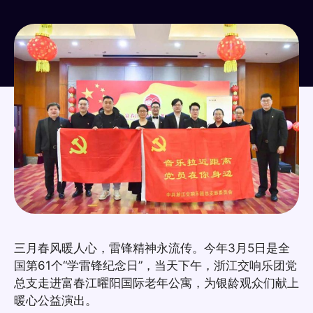
三月春风暖人心，雷锋精神永流传。今年3月5日是全
国第61个“学雷锋纪念日”，当天下午，浙江交响乐团党
总支走进富春江曜阳国际老年公寓，为银龄观众们献上
暖心公益演出。