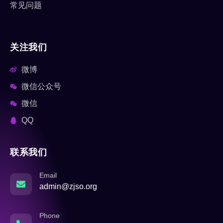
常见问题
关注我们
微博
微信公众号
微信
QQ
联系我们
Email
admin@zjso.org
Phone