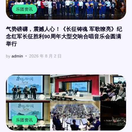
乐团资讯
气势磅礴，震撼人心！《长征铸魂 军歌嘹亮》纪
念红军长征胜利90周年大型交响合唱音乐会圆满
举行
by
admin
2026 年 8 月 2 日
乐团资讯