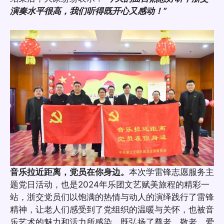
演奏水平很高，我们听得既开心又感动！”
音乐拉近距离，党员在你身边。
本次学雷锋志愿服务主
题党日活动，也是2024年乐团文艺赋美旅程的精彩一
站，浙交党员们以饱满的热情与动人的演绎践行了雷锋
精神，让老人们感受到了党组织的温暖与关怀，也被音
乐艺术的魅力和活力所感染，既弘扬了尊老、敬老、爱