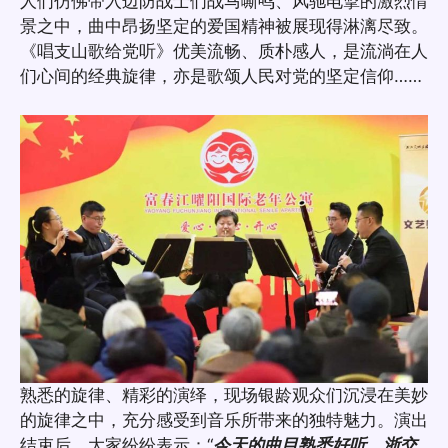
人们仿佛带入边防战士们战马嘶鸣、风驰电掣的激烈情
景之中，曲中昂扬坚定的爱国精神被展现得淋漓尽致。
《唱支山歌给党听》优美流畅、质朴感人，是流淌在人
们心间的经典旋律，亦是歌颂人民对党的坚定信仰……
熟悉的旋律、精彩的演绎，现场银龄观众们沉浸在美妙
的旋律之中，充分感受到音乐所带来的独特魅力。演出
结束后，大家纷纷表示：“
今天的曲目熟悉好听，浙交