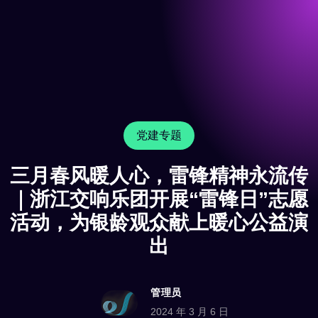
党建专题
三月春风暖人心，雷锋精神永流传
｜浙江交响乐团开展“雷锋日”志愿
活动，为银龄观众献上暖心公益演
出
管理员
2024 年 3 月 6 日