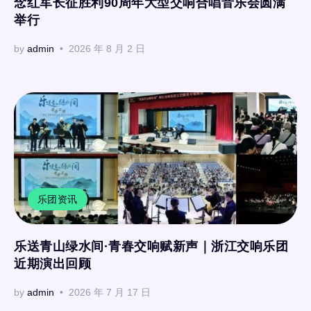
念红军长征胜利90周年大型交响合唱音乐会圆满
举行
by
admin
2026 年 8 月 2 日
乐团资讯
乐送青山绿水间·青春交响赋新声｜浙江交响乐团
近期演出回顾
by
admin
2026 年 7 月 17 日