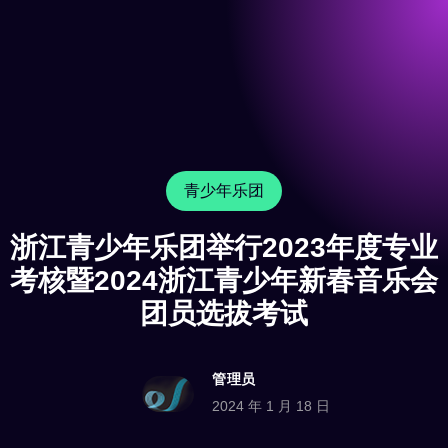
青少年乐团
浙江青少年乐团举行2023年度专业
考核暨2024浙江青少年新春音乐会
团员选拔考试
管理员
2024 年 1 月 18 日