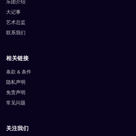
乐团介绍
大记事
艺术总监
联系我们
相关链接
条款 & 条件
隐私声明
免责声明
常见问题
关注我们