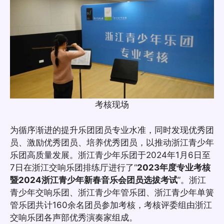
考核现场
为循序渐进的提升乐团团员专业水准，同时发现优秀团
员、激励优秀团员、培养优秀团员，以推动浙江青少年
乐团高质量发展。浙江青少年乐团于2024年1月6日至
7日在浙江交响乐团排练厅进行了“
2023年度专业考核
暨2024浙江青少年新春音乐会团员选拔考试
”。浙江
青少年交响乐团、浙江青少年管乐团、浙江青少年单簧
管乐团共计160余名团员参加考核，考核评委组由浙江
交响乐团各声部优秀演奏家组成。