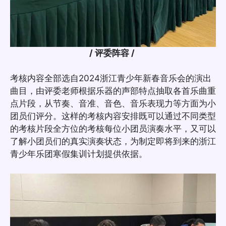
/ 评委阵容 /
考核内容全部选自2024浙江青少年新春音乐会的演出
曲目，由评委老师根据乐器的声部特点抽取各首乐曲重
点片段，从节奏、音准、音色、音乐表现力等方面为小
团员们评分。这样的考核内容安排既可以通过不同类型
的考核片段全方位的考核每位小团员演奏水平，又可以
了解小团员们的真实演奏状态，为制定即将到来的浙江
青少年乐团寒假集训计划提供依据。