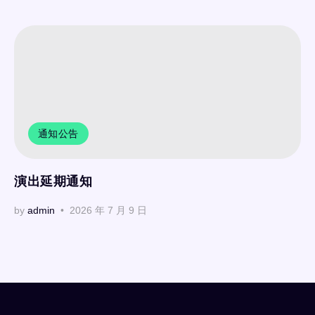
通知公告
演出延期通知
by
admin
2026 年 7 月 9 日