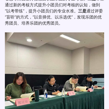
通过新的考核方式提升小团员们对考核的认知，做到
“以考带练”，提升小团员们的专业水准。
三是
通过评委
“盲听”的方式，“以音择优、以乐选优”，发现乐团的优
秀团员、培养乐团的优秀团员。