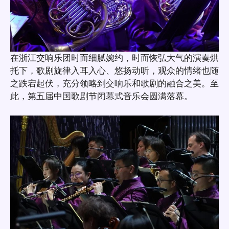
在浙江交响乐团时而细腻婉约，时而恢弘大气的演奏烘
托下，歌剧旋律入耳入心、悠扬动听，观众的情绪也随
之跌宕起伏，充分领略到交响乐和歌剧的融合之美。至
此，第五届中国歌剧节闭幕式音乐会圆满落幕。