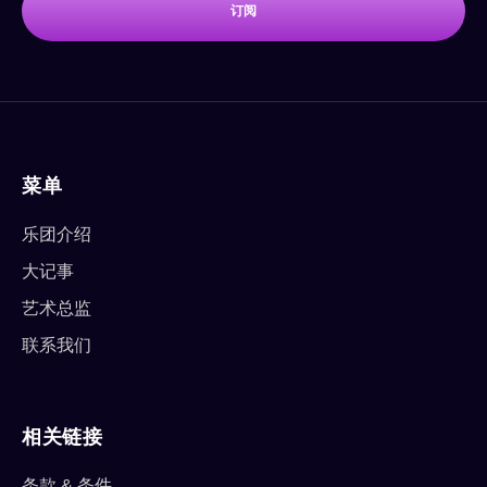
订阅
菜单
乐团介绍
大记事
艺术总监
联系我们
相关链接
条款 & 条件