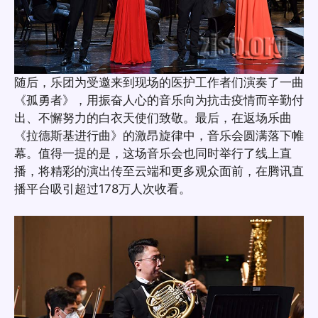
随后，乐团为受邀来到现场的医护工作者们演奏了一曲
《孤勇者》，用振奋人心的音乐向为抗击疫情而辛勤付
出、不懈努力的白衣天使们致敬。最后，在返场乐曲
《拉德斯基进行曲》的激昂旋律中，音乐会圆满落下帷
幕。值得一提的是，这场音乐会也同时举行了线上直
播，将精彩的演出传至云端和更多观众面前，在腾讯直
播平台吸引超过178万人次收看。