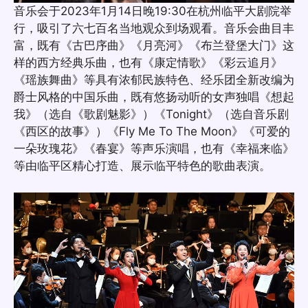
音乐会于2023年1月14日晚19:30在杭州临平大剧院举
行，吸引了六七百名当地观众到场观看。音乐会曲目丰
富，既有《古巴序曲》《月亮河》《布兰登堡大门》这
样的西方经典乐曲，也有《康定情歌》《彩云追月》
《瑶族舞曲》等具有浓郁民族特色、经乐团全新改编为
爵士风格的中国乐曲，既有悠扬动听的女声独唱《想起
我》（选自《歌剧魅影》）《Tonight》（选自音乐剧
《西区的故事》）《Fly Me To The Moon》《可爱的
一朵玫瑰花》《春宴》等声乐演唱，也有《幸福来临》
等由临平区精心打造、展示临平特色的歌曲表演。