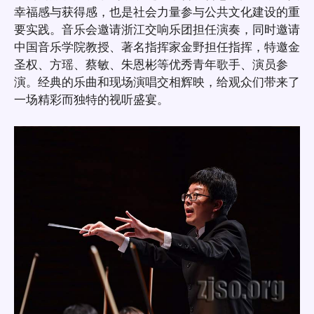
幸福感与获得感，也是社会力量参与公共文化建设的重
要实践。音乐会邀请浙江交响乐团担任演奏，同时邀请
中国音乐学院教授、著名指挥家金野担任指挥，特邀金
圣权、方瑶、蔡敏、朱恩彬等优秀青年歌手、演员参
演。经典的乐曲和现场演唱交相辉映，给观众们带来了
一场精彩而独特的视听盛宴。