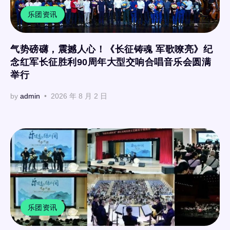
乐团资讯
气势磅礴，震撼人心！《长征铸魂 军歌嘹亮》纪
念红军长征胜利90周年大型交响合唱音乐会圆满
举行
by
admin
2026 年 8 月 2 日
乐团资讯