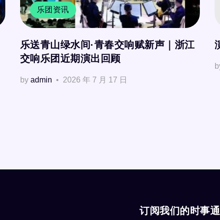
乐团资讯
乐送青山绿水间·青春交响赋新声｜浙江
交响乐团近期演出回顾
b
by
admin
2026 年 7 月 17 日
订阅我们的时事通