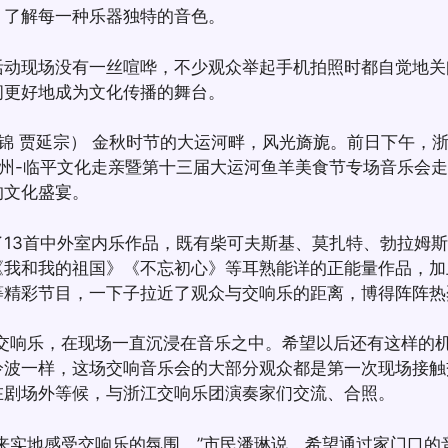
，了解每一种乐器独特的音色。
现场没有一丝喧哗，不少观众举起手机拍照时都自觉地关
间更好地成为文化传播的舞台。
 贾延宗） 金秋时节的大运河畔，风光旖旎。前日下午，浙
衢州-临平文化走亲暨第十三届大运河鱼羊美食节专场音乐会
的文化盛宴。
3首中外室内乐作品，既有柴可夫斯基、莫扎特、勃拉姆斯
《我和我的祖国》《不忘初心》等耳熟能详的正能量作品，加
等精彩节目，一下子拉近了观众与交响乐的距离，博得阵阵热
响乐，在现场一直沉浸在音乐之中。希望以后还有这样的机
泠波一样，这场交响音乐会的大部分观众都是第一次现场接触
在剧场外等候，与浙江交响乐团演奏家们交流、合照。
实地感受交响乐的氛围。”市民潘琳说，希望通过家门口的