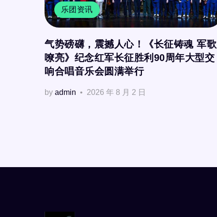
乐团资讯
气势磅礴，震撼人心！《长征铸魂 军歌
嘹亮》纪念红军长征胜利90周年大型交
响合唱音乐会圆满举行
by
admin
2026 年 8 月 2 日