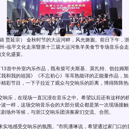
 贾延宗） 金秋时节的大运河畔，风光旖旎。前日下午，浙
衢州-临平文化走亲暨第十三届大运河鱼羊美食节专场音乐会
的文化盛宴。
3首中外室内乐作品，既有柴可夫斯基、莫扎特、勃拉姆斯
《我和我的祖国》《不忘初心》等耳熟能详的正能量作品，加
等精彩节目，一下子拉近了观众与交响乐的距离，博得阵阵热
响乐，在现场一直沉浸在音乐之中。希望以后还有这样的机
泠波一样，这场交响音乐会的大部分观众都是第一次现场接触
在剧场外等候，与浙江交响乐团演奏家们交流、合照。
实地感受交响乐的氛围。”市民潘琳说，希望通过家门口的