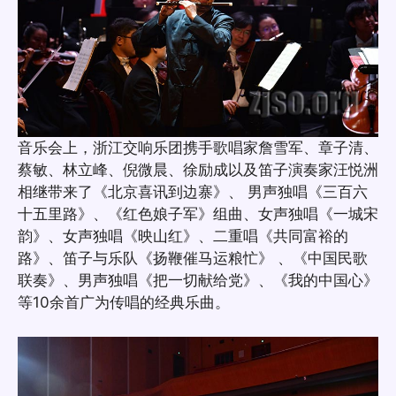
音乐会上，浙江交响乐团携手歌唱家詹雪军、章子清、
蔡敏、林立峰、倪微晨、徐励成以及笛子演奏家汪悦洲
相继带来了《北京喜讯到边寨》、 男声独唱《三百六
十五里路》、《红色娘子军》组曲、女声独唱《一城宋
韵》、女声独唱《映山红》、二重唱《共同富裕的
路》、笛子与乐队《扬鞭催马运粮忙》 、《中国民歌
联奏》、男声独唱《把一切献给党》、《我的中国心》
等10余首广为传唱的经典乐曲。