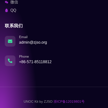
微信
QQ
联系我们
Email
admin@zjso.org
Phone
+86-571-85118812
UNOC Kit by ZJSO
浙ICP备12019801号