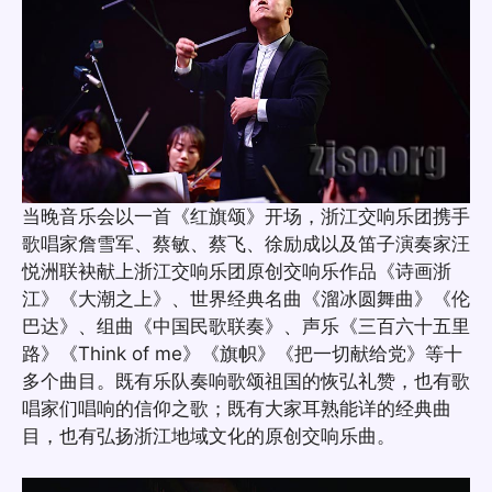
当晚音乐会以一首《红旗颂》开场，浙江交响乐团携手
歌唱家詹雪军、蔡敏、蔡飞、徐励成以及笛子演奏家汪
悦洲联袂献上浙江交响乐团原创交响乐作品《诗画浙
江》《大潮之上》、世界经典名曲《溜冰圆舞曲》《伦
巴达》、组曲《中国民歌联奏》、声乐《三百六十五里
路》《Think of me》《旗帜》《把一切献给党》等十
多个曲目。既有乐队奏响歌颂祖国的恢弘礼赞，也有歌
唱家们唱响的信仰之歌；既有大家耳熟能详的经典曲
目，也有弘扬浙江地域文化的原创交响乐曲。