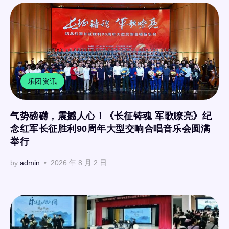
乐团资讯
气势磅礴，震撼人心！《长征铸魂 军歌嘹亮》纪
念红军长征胜利90周年大型交响合唱音乐会圆满
举行
by
admin
2026 年 8 月 2 日