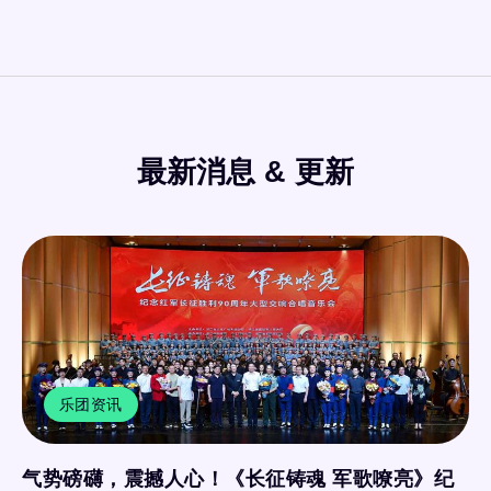
最新消息 & 更新
乐团资讯
气势磅礴，震撼人心！《长征铸魂 军歌嘹亮》纪