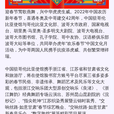
迎春节莺歌燕舞，兴中华虎虎生威。2022年中国农历
新年春节，喜遇冬奥及中哥建交42周年，中国驻哥伦
比亚使馆与哥伦比亚文化部、波哥大市政府、国家电视
台、胡里奥·马里奥·圣多明戈大剧院、波哥大电视台、
波哥大市图书馆、孔子学院、哥中友协、汉语桥俱乐部
波哥大站等单位，共同举办虎年“欢乐春节”中国文化月
活动，为中哥两国人民携手抗疫添虎威、共创繁荣增祥
瑞。
中国驻哥伦比亚使馆携手浙江省、江苏省和甘肃省文化
和旅游厅，将在使馆脸书官方账号平台尽展三省多姿多
彩的春节民俗、非遗传承、舞蹈艺术及民乐等文化大
观，包括浙江交响乐团大型原创交响乐《良渚》、《浙
江舞韵》经典舞蹈专场云演出、苏州昆山昆剧院的《浣
纱记》、“指尖乾坤”江苏织染秀展暨云锦时装秀、“交
响丝路·如意甘肃”春节综艺晚会、“交响丝路·如意甘肃”
新春音乐会、“数字敦煌”展等精彩节目展演。