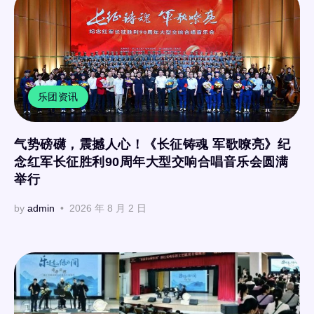
乐团资讯
气势磅礴，震撼人心！《长征铸魂 军歌嘹亮》纪
念红军长征胜利90周年大型交响合唱音乐会圆满
举行
by
admin
2026 年 8 月 2 日