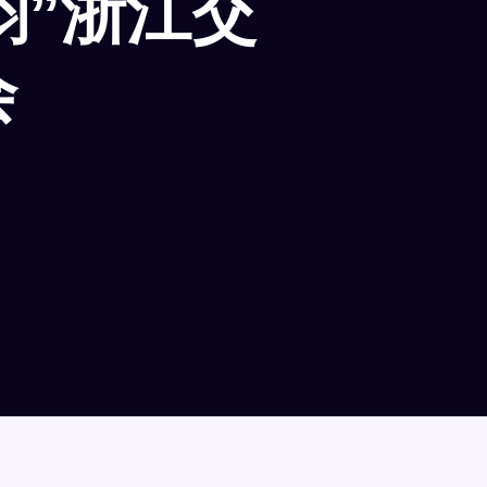
韵”浙江交
会