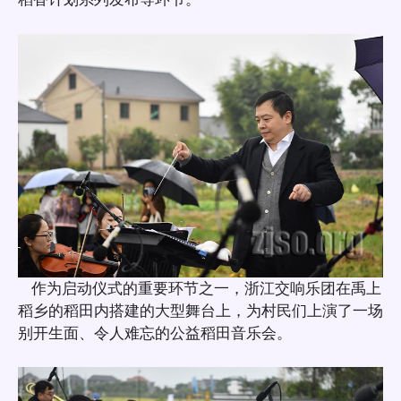
作为启动仪式的重要环节之一，浙江交响乐团在禹上
稻乡的稻田内搭建的大型舞台上，为村民们上演了一场
别开生面、令人难忘的公益稻田音乐会。