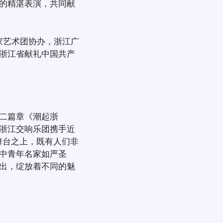
的精湛表演，共同献
唱家艺术团协办，浙江广
浙江省献礼中国共产
二篇章《潮起浙
浙江交响乐团携手近
舞台之上，既有人们非
中青年名家如严圣
出，绽放着不同的魅