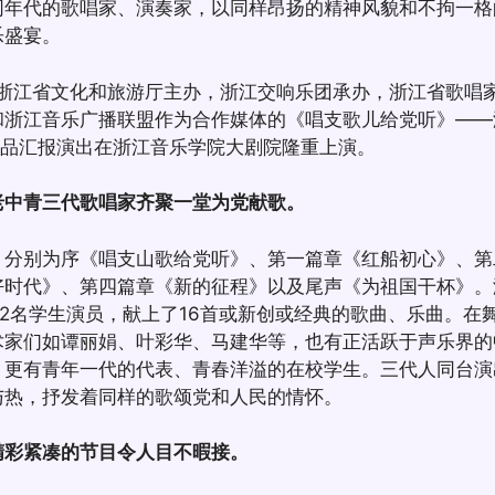
同年代的歌唱家、演奏家，以同样昂扬的精神风貌和不拘一格
乐盛宴。
0，由浙江省文化和旅游厅主办，浙江交响乐团承办，浙江省歌
和浙江音乐广播联盟作为合作媒体的《唱支歌儿给党听》——
作品汇报演出在浙江音乐学院大剧院隆重上演。
老中青三代歌唱家齐聚一堂为党献歌。
，分别为序《唱支山歌给党听》、第一篇章《红船初心》、第
好时代》、第四篇章《新的征程》以及尾声《为祖国干杯》。
12名学生演员，献上了16首或新创或经典的歌曲、乐曲。在
术家们如谭丽娟、叶彩华、马建华等，也有正活跃于声乐界的
，更有青年一代的代表、青春洋溢的在校学生。三代人同台演
与热，抒发着同样的歌颂党和人民的情怀。
精彩紧凑的节目令人目不暇接。