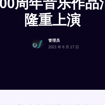
100周年音乐作品
隆重上演
管理员
2021 年 6 月 17 日