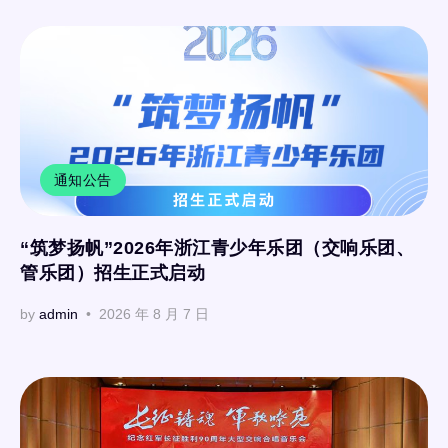
通知公告
“筑梦扬帆”2026年浙江青少年乐团（交响乐团、
管乐团）招生正式启动
by
admin
2026 年 8 月 7 日