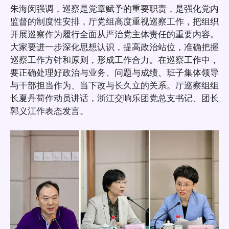
朱海闵强调，巡察是党章赋予的重要职责，是强化党内
监督的制度性安排，厅党组高度重视巡察工作，把组织
开展巡察作为履行全面从严治党主体责任的重要内容。
大家要进一步深化思想认识，提高政治站位，准确把握
巡察工作方针和原则，形成工作合力。在巡察工作中，
要正确处理好政治与业务、问题与成绩、班子集体领导
与干部担当作为、当下改与长久立的关系。厅巡察组组
长夏丹荷作动员讲话，浙江交响乐团党总支书记、团长
郭义江作表态发言。