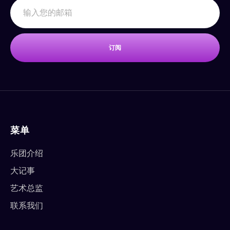
订阅
菜单
乐团介绍
大记事
艺术总监
联系我们