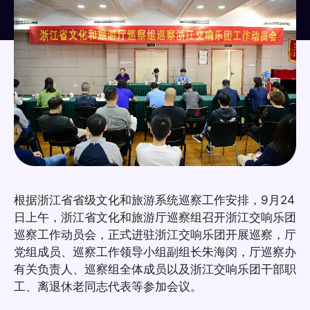
根据浙江省省级文化和旅游系统巡察工作安排，9月24
日上午，浙江省文化和旅游厅巡察组召开浙江交响乐团
巡察工作动员会，正式进驻浙江交响乐团开展巡察，厅
党组成员、巡察工作领导小组副组长朱海闵，厅巡察办
有关负责人、巡察组全体成员以及浙江交响乐团干部职
工、离退休老同志代表等参加会议。