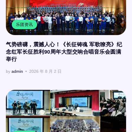
乐团资讯
气势磅礴，震撼人心！《长征铸魂 军歌嘹亮》纪
念红军长征胜利90周年大型交响合唱音乐会圆满
举行
by
admin
2026 年 8 月 2 日