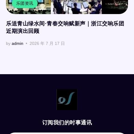
乐团资讯
乐送青山绿水间·青春交响赋新声｜浙江交响乐团
近期演出回顾
by
admin
2026 年 7 月 17 日
订阅我们的时事通讯