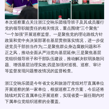
本次巡察重点关注浙江交响乐团领导班子及其成员履行
党的领导职能责任的相关情况，重点围绕“三个聚焦”
“一个加强”开展巡察监督。一是聚焦党的理论路线方针
政策和党中央决策部署在基层贯彻落实情况，进一步促
进党员干部担当作为;二是聚焦群众身边腐败问题和不
正之风，推动全面从严治党向基层延伸;三是聚焦基层
党组织领导班子和干部队伍建设，推动解决软弱涣散问
题、增强基层治理实效;四是加强对巡视、巡察、审计
等监督发现问题整改情况的监督检查。
浙江交响乐团是今年省文化和旅游厅党组对厅直属单位
开展巡察的第一家单位，根据巡察工作方案，今后还将
陆续对其它直属单位开展巡察，实现省委一届任期内对
下属单位党组织巡察的全覆盖。