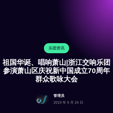
乐团资讯
祖国华诞、唱响萧山|浙江交响乐团
参演萧山区庆祝新中国成立70周年
群众歌咏大会
管理员
2019 年 9 月 24 日