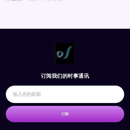
订阅我们的时事通讯
订阅