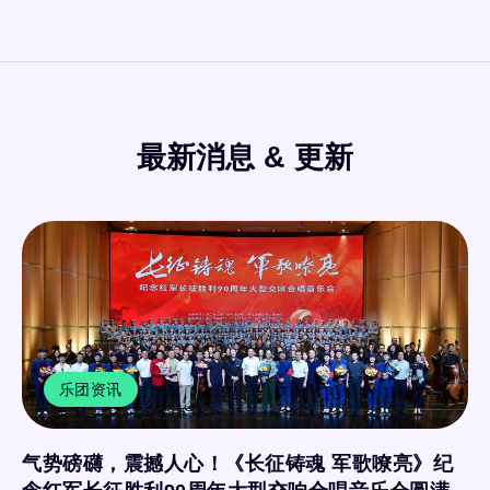
最新消息 & 更新
乐团资讯
气势磅礴，震撼人心！《长征铸魂 军歌嘹亮》纪