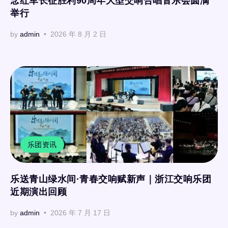
念红军长征胜利90周年大型交响合唱音乐会圆满
举行
by
admin
2026 年 8 月 2 日
乐团资讯
乐送青山绿水间·青春交响赋新声｜浙江交响乐团
近期演出回顾
by
admin
2026 年 7 月 17 日