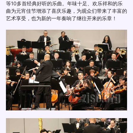
等10多首经典好听的乐曲。年味十足、欢乐祥和的乐
曲为元宵佳节增添了喜庆乐趣，为观众们带来了丰富的
艺术享受，也为新的一年奏响了继往开来的乐章！