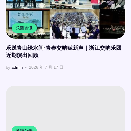
乐团资讯
乐送青山绿水间·青春交响赋新声｜浙江交响乐团
近期演出回顾
by
admin
2026 年 7 月 17 日
通知公告