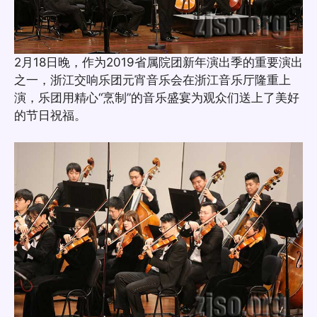
2月18日晚，作为2019省属院团新年演出季的重要演出
之一，浙江交响乐团元宵音乐会在浙江音乐厅隆重上
演，乐团用精心“烹制”的音乐盛宴为观众们送上了美好
的节日祝福。