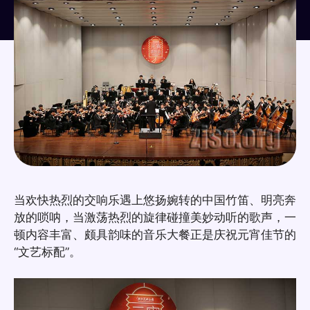
当欢快热烈的交响乐遇上悠扬婉转的中国竹笛、明亮奔
放的唢呐，当激荡热烈的旋律碰撞美妙动听的歌声，一
顿内容丰富、颇具韵味的音乐大餐正是庆祝元宵佳节的
“文艺标配”。