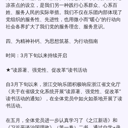
凉茶点的设立，是我们另一种践行心系群众、心系百
姓、服务人民的实际举措。我们不仅在乐团内部体现了
党组织的服务性、先进性，也用微小而“暖心”的行动向
社会各界扩大了我们党的服务理念、服务意识。
四、为精神补钙、为思想筑基、为行动指南
时间：3月下旬以来持续开启
★“读原著、强党性、促改革”读书活动
自3月下旬以来，浙江交响乐团积极响应浙江省文化厅
《关于在省级文化系统开展“读原著、强党性、促改革”
读书活动的通知》，在全体党员中如火如荼地开展了读
书活动。
在五月，全体党员进一步认真学习了《之江新语》和
《习近平谈治国理政》（第一卷）二书，通过自学+录