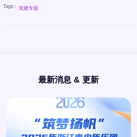
Tags :
党建专题
最新消息 & 更新