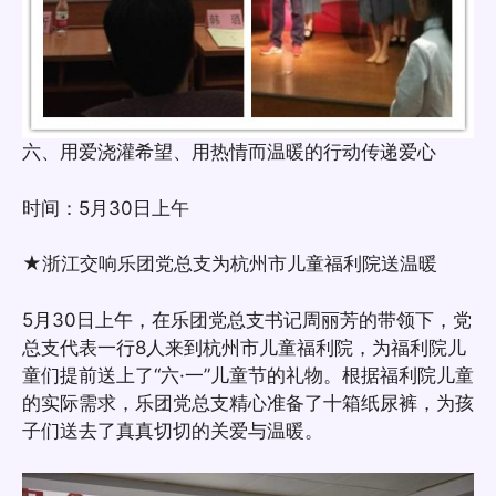
六、用爱浇灌希望、用热情而温暖的行动传递爱心
时间：5月30日上午
★浙江交响乐团党总支为杭州市儿童福利院送温暖
5月30日上午，在乐团党总支书记周丽芳的带领下，党
总支代表一行8人来到杭州市儿童福利院，为福利院儿
童们提前送上了“六·一”儿童节的礼物。根据福利院儿童
的实际需求，乐团党总支精心准备了十箱纸尿裤，为孩
子们送去了真真切切的关爱与温暖。