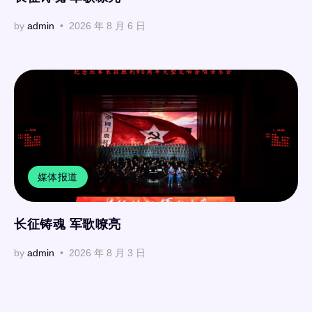
by
admin
2026 年 8 月 6 日
媒体报道
长征铸魂 军歌嘹亮
by
admin
2026 年 8 月 3 日