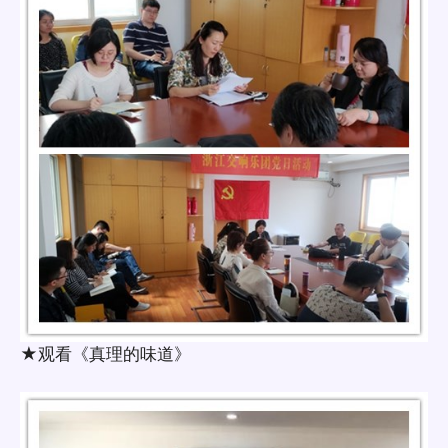
★观看《真理的味道》