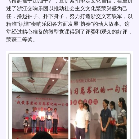
《撸起袖子加油干》，宣讲紧扣坚定文化自信，着重讲
述了浙江交响乐团以推动社会主义文化繁荣兴盛为己
任，撸起袖子、扑下身子，努力打造浙交文艺铁军，以
精准“识谱”奏响乐团各方面发展“协奏”的动人故事。这
堂经过精心准备的微型党课得到了评委和观众的好评，
荣获二等奖。