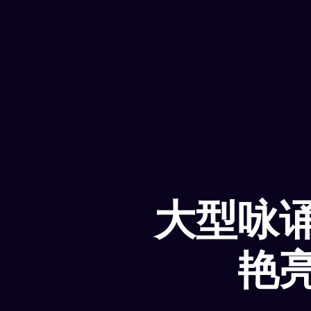
大型咏
艳