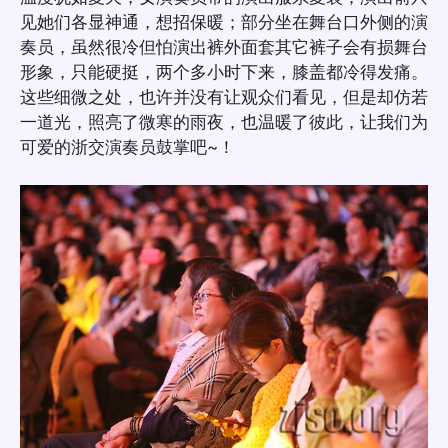
见她们各显神通，想招保暖；部分坐在舞台口外侧的演
奏员，虽然很冷但怕演出裤外面套其它裤子会有损舞台
形象，只能硬挺，两个多小时下来，膝盖都冷得发痛。
这些细微之处，也许并没有让观众们看见，但是却仿若
一道光，照亮了微寒的雨夜，也温暖了彼此，让我们为
可爱的浙交演奏员鼓掌吧~！