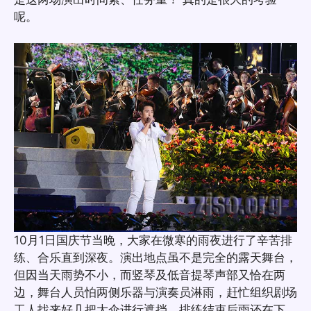
呢。
10月1日国庆节当晚，大家在微寒的雨夜进行了辛苦排
练、合乐直到深夜。演出地点虽不是完全的露天舞台，
但因当天雨势不小，而竖琴及低音提琴声部又恰在两
边，舞台人员怕两侧乐器与演奏员淋雨，赶忙组织剧场
工人找来好几把大伞进行遮挡。排练结束后雨还在下，