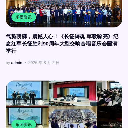
乐团资讯
气势磅礴，震撼人心！《长征铸魂 军歌嘹亮》纪
念红军长征胜利90周年大型交响合唱音乐会圆满
举行
by
admin
2026 年 8 月 2 日
乐团资讯