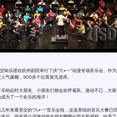
交响乐团在杭州剧院举行了庆“六•一”动漫专场音乐会。作
人气爆棚，900多个位置座无虚席。
响起时大朋友、小朋友们都会欢呼雀跃、激动不已，大家
场成为了一个欢乐的海洋！
年来看浙交的“六•一”音乐会啦，这道美味的音乐大餐已
结束后，很多观众还激动地在朋友圈晒出照片和感想，给予了