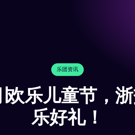
乐团资讯
∣欢乐儿童节，
乐好礼！