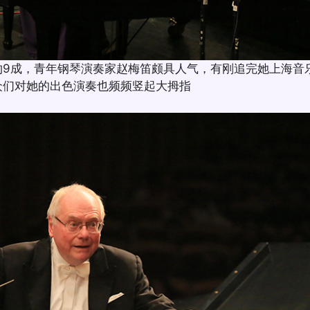
成，青年钢琴演奏家赵梅笛颇具人气，有刚追完她上海音
众们对她的出色演奏也频频竖起大拇指