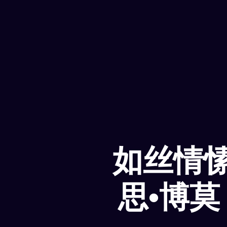
如丝情
思•博