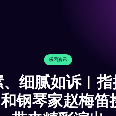
乐团资讯
愫、细腻如诉︱指
莫 和钢琴家赵梅笛