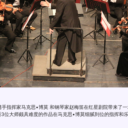
携手指挥家马克思•博莫 和钢琴家赵梅笛在红星剧院带来了
斯3位大师颇具难度的作品在马克思•博莫细腻到位的指挥和