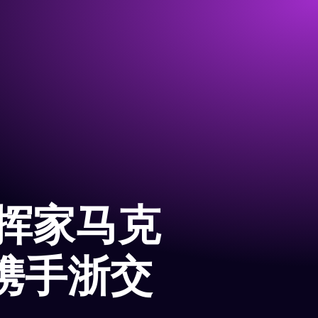
挥家马克
携手浙交