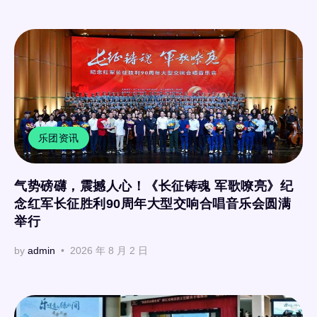
乐团资讯
气势磅礴，震撼人心！《长征铸魂 军歌嘹亮》纪
念红军长征胜利90周年大型交响合唱音乐会圆满
举行
by
admin
2026 年 8 月 2 日